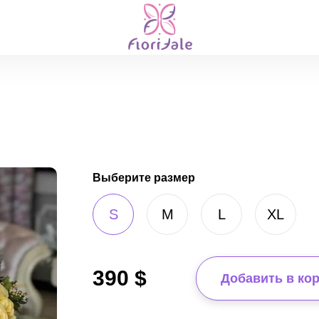
Выберите размер
S
M
L
XL
390
$
Добавить в ко