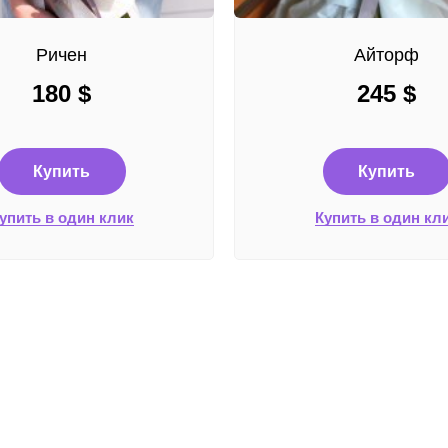
Ричен
Айторф
180
$
245
$
Купить
Купить
упить в один клик
Купить в один кл