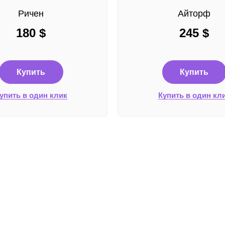
Ричен
Айторф
180
$
245
$
Купить
Купить
упить в один клик
Купить в один кл