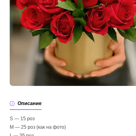
Описание
S — 15 роз
M — 25 роз (как на фото)
L — 35 роз