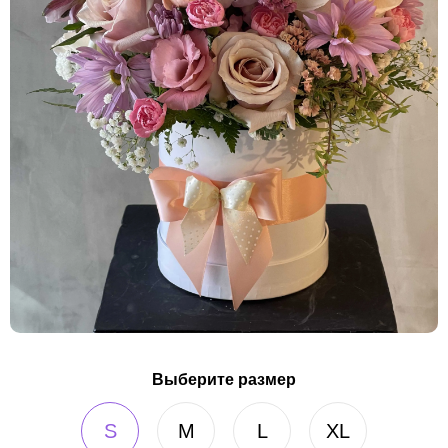
Выберите размер
S
M
L
XL