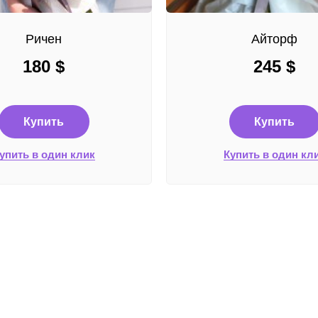
Ричен
Айторф
180
$
245
$
Купить
Купить
упить в один клик
Купить в один кл